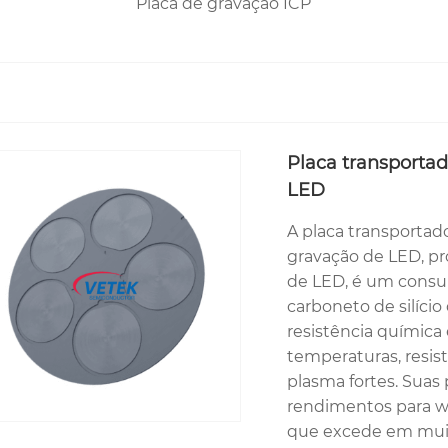
Placa de gravação ICP
Placa transportad
LED
A placa transportad
gravação de LED, pr
de LED, é um consum
carboneto de silício
resistência química
temperaturas, resis
plasma fortes. Suas
rendimentos para wa
que excede em muito 