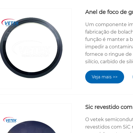
Anel de foco de 
Um componente imp
fabricação de bolach
função é manter a b
impedir a contamin
fornece o ringue de
silício, carbido de silí
Veja mais >>
Sic revestido com
O vetek semiconduto
revestidos com SiC 