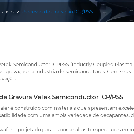
ilício
Processo de gravação ICP/PSS
VeTek Semiconductor ICPPSS (Inductly Coupled Plasma P
 de gravação da indústria de semicondutores. Com seus
avação.
de Gravura VeTek Semiconductor ICP/PSS:
afer é construído com materiais que apresentam excel
patibilidade com uma ampla variedade de decapantes, d
e wafer é projetado para suportar altas temperaturas e