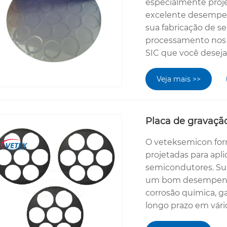
especialmente proje
excelente desempenh
sua fabricação de s
processamento nos 
SIC que você deseja
Veja mais >>
Placa de gravação
O veteksemicon for
projetadas para apli
semicondutores. Sua
um bom desempenho 
corrosão química, g
longo prazo em vári