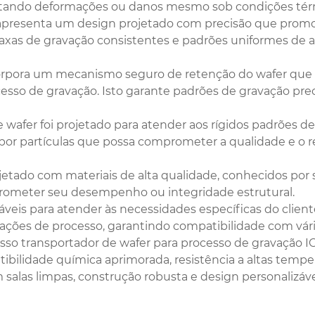
 evitando deformações ou danos mesmo sob condições tér
 apresenta um design projetado com precisão que promo
taxas de gravação consistentes e padrões uniformes de al
ncorpora um mecanismo seguro de retenção do wafer que 
so de gravação. Isto garante padrões de gravação preci
wafer foi projetado para atender aos rígidos padrões de 
por partículas que possa comprometer a qualidade e o 
jetado com materiais de alta qualidade, conhecidos por s
rometer seu desempenho ou integridade estrutural.
veis ​​para atender às necessidades específicas do clie
cações de processo, garantindo compatibilidade com vá
o transportador de wafer para processo de gravação ICP
bilidade química aprimorada, resistência a altas tempe
salas limpas, construção robusta e design personalizáve