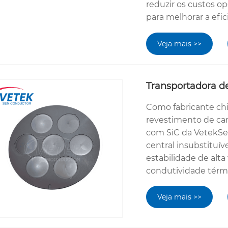
reduzir os custos o
para melhorar a efic
Veja mais >>
Transportadora de
Como fabricante chi
revestimento de carb
com SiC da VetekS
central insubstituí
estabilidade de alta
condutividade térmi
Veja mais >>