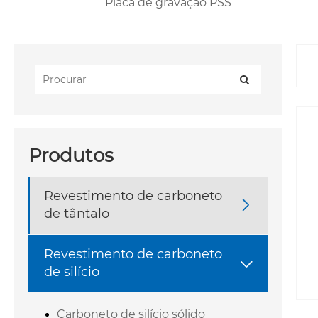
Placa de gravação PSS
Produtos
Revestimento de carboneto

de tântalo
Revestimento de carboneto

de silício
Carboneto de silício sólido