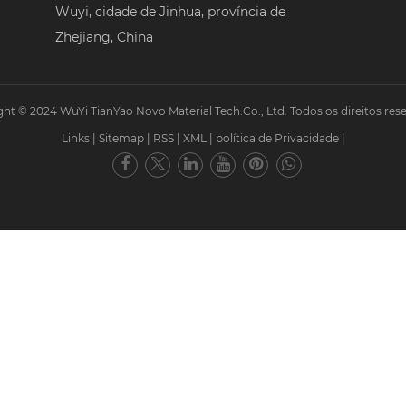
Wuyi, cidade de Jinhua, província de
Zhejiang, China
ht © 2024 WuYi TianYao Novo Material Tech.Co., Ltd. Todos os direitos res
Links
|
Sitemap
|
RSS
|
XML
|
política de Privacidade
|