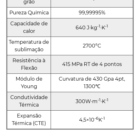
grão
Pureza Química
99,99995%
Capacidade de
-1
-1
640 J·kg
·K
calor
Temperatura de
2700°C
sublimação
Resistência à
415 MPa RT de 4 pontos
Flexão
Módulo de
Curvatura de 430 Gpa 4pt,
Young
1300℃
Condutividade
-1
-1
300W·m
·K
Térmica
Expansão
-6
-1
4,5×10
K
Térmica (CTE)