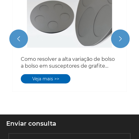
Veja mais >>


Enviar consulta