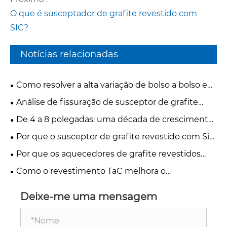
O que é susceptador de grafite revestido com
SIC?
Notícias relacionadas
Como resolver a alta variação de bolso a bolso em
susceptores de grafite epitaxia de silício
Análise de fissuração de susceptor de grafite
multibolsos?
revestido com SiC MOCVD e estudo de caso de
De 4 a 8 polegadas: uma década de crescimento
otimização de tensão térmica
de semicondutores SiC
Por que o susceptor de grafite revestido com SiC
é essencial para a epitaxia de semicondutores
Por que os aquecedores de grafite revestidos
com TaC estão surgindo como o futuro da epitaxia
Como o revestimento TaC melhora o
GaN MOCVD
crescimento de cristais de SiC em aplicações PVT
Deixe-me uma mensagem