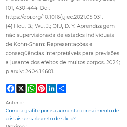
101, 430-444. Doi:
https://doi.org/10.1016/j.jiec.2021.05.031.
(4) Hou, B.; Wu, J.; QIU, D. Y. Aprendizagem
não supervisionada de estados individuais
de Kohn-Sham: Representações e
conseqüências interpretáveis ​​para previsões
a jusante dos efeitos de muitos corpos. 2024;
p arxiv: 2404.14601.
Facebook
X
WhatsApp
Pinterest
LinkedIn
Share
Anterior :
Como a grafite porosa aumenta o crescimento de
cristais de carboneto de silício?
Próximo :