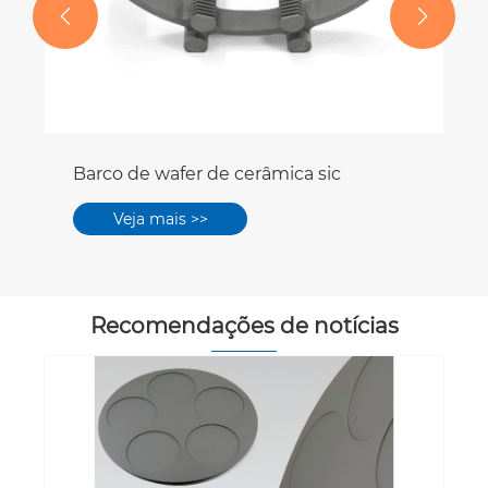


Recomendações de notícias
Componentes Aixtron G10: peças-
chave para SiC Epitaxy de alto
desempenho