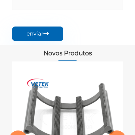
enviar

Novos Produtos
Veeco LED EP
Veja mais >>