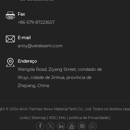
Fax
+86-579-87223657
E-mail
anny@veteksemi.com
Endereço
Wangda Road, Ziyang Street, condado de
Wuyi, cidade de Jinhua, província de
Zhejiang, China
ht © 2024 WuYi TianYao Novo Material Tech.Co., Ltd. Todos os direitos res
Links
|
Sitemap
|
RSS
|
XML
|
política de Privacidade
|